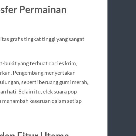
osfer Permainan
as grafis tingkat tinggi yang sangat
bukit yang terbuat dari es krim,
urkan. Pengembang menyertakan
ulungan, seperti beruang gumi merah,
n hati. Selain itu, efek suara pop
in menambah keseruan dalam setiap
an Fitur Utama