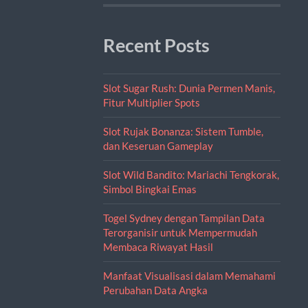
Recent Posts
Slot Sugar Rush: Dunia Permen Manis,
Fitur Multiplier Spots
Slot Rujak Bonanza: Sistem Tumble,
dan Keseruan Gameplay
Slot Wild Bandito: Mariachi Tengkorak,
Simbol Bingkai Emas
Togel Sydney dengan Tampilan Data
Terorganisir untuk Mempermudah
Membaca Riwayat Hasil
Manfaat Visualisasi dalam Memahami
Perubahan Data Angka