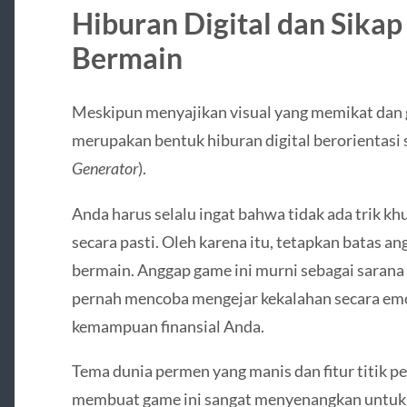
Hiburan Digital dan Sikap
Bermain
Meskipun menyajikan visual yang memikat dan g
merupakan bentuk hiburan digital berorientasi s
Generator
).
Anda harus selalu ingat bahwa tidak ada trik 
secara pasti. Oleh karena itu, tetapkan batas 
bermain. Anggap game ini murni sebagai sarana
pernah mencoba mengejar kekalahan secara emo
kemampuan finansial Anda.
Tema dunia permen yang manis dan fitur titik pe
membuat game ini sangat menyenangkan untuk 