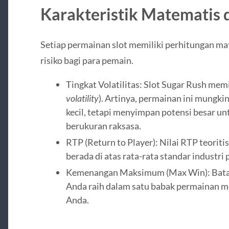
Karakteristik Matematis 
Setiap permainan slot memiliki perhitungan m
risiko bagi para pemain.
Tingkat Volatilitas: Slot Sugar Rush memili
volatility
). Artinya, permainan ini mungk
kecil, tetapi menyimpan potensi besar 
berukuran raksasa.
RTP (Return to Player): Nilai RTP teoriti
berada di atas rata-rata standar industri
Kemenangan Maksimum (Max Win): Batas
Anda raih dalam satu babak permainan me
Anda.