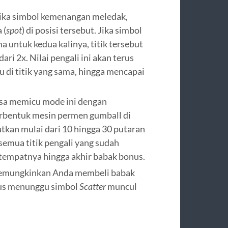
Ketika simbol kemenangan meledak,
 (
spot
) di posisi tersebut. Jika simbol
a untuk kedua kalinya, titik tersebut
ari 2x. Nilai pengali ini akan terus
ru di titik yang sama, hingga mencapai
bisa memicu mode ini dengan
rbentuk mesin permen gumball di
tkan mulai dari 10 hingga 30 putaran
semua titik pengali yang sudah
i tempatnya hingga akhir babak bonus.
i memungkinkan Anda membeli babak
arus menunggu simbol
Scatter
muncul