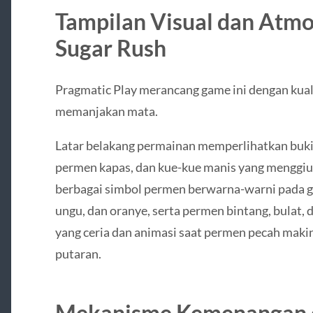
Tampilan Visual dan Atm
Sugar Rush
Pragmatic Play merancang game ini dengan kualit
memanjakan mata.
Latar belakang permainan memperlihatkan bukit-
permen kapas, dan kue-kue manis yang menggi
berbagai simbol permen berwarna-warni pada g
ungu, dan oranye, serta permen bintang, bulat, da
yang ceria dan animasi saat permen pecah mak
putaran.
Mekanisme Kemenangan d