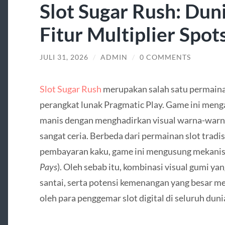
Slot Sugar Rush: Dun
Fitur Multiplier Spot
JULI 31, 2026
/
ADMIN
/
0 COMMENTS
Slot Sugar Rush
merupakan salah satu permaina
perangkat lunak Pragmatic Play. Game ini men
manis dengan menghadirkan visual warna-warni
sangat ceria. Berbeda dari permainan slot trad
pembayaran kaku, game ini mengusung mekani
Pays
). Oleh sebab itu, kombinasi visual gumi y
santai, serta potensi kemenangan yang besar m
oleh para penggemar slot digital di seluruh duni