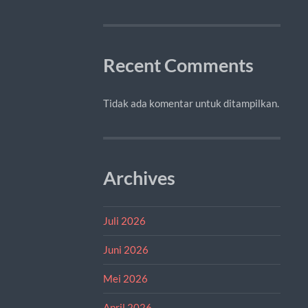
Recent Comments
Tidak ada komentar untuk ditampilkan.
Archives
Juli 2026
Juni 2026
Mei 2026
April 2026