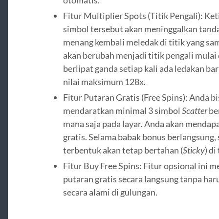
otomatis.
Fitur Multiplier Spots (Titik Pengali): 
simbol tersebut akan meninggalkan tanda
menang kembali meledak di titik yang sam
akan berubah menjadi titik pengali mulai d
berlipat ganda setiap kali ada ledakan ba
nilai maksimum 128x.
Fitur Putaran Gratis (Free Spins): Anda 
mendaratkan minimal 3 simbol
Scatter
be
mana saja pada layar. Anda akan mendapa
gratis. Selama babak bonus berlangsung, 
terbentuk akan tetap bertahan (
Sticky
) d
Fitur Buy Free Spins: Fitur opsional in
putaran gratis secara langsung tanpa h
secara alami di gulungan.