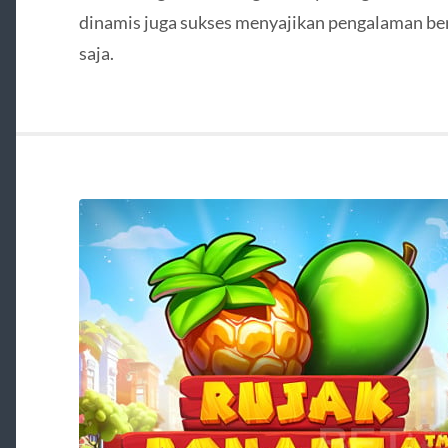
dinamis juga sukses menyajikan pengalaman ber
saja.