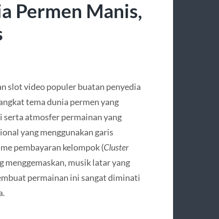
ia Permen Manis,
s
n slot video populer buatan penyedia
gangkat tema dunia permen yang
 serta atmosfer permainan yang
isional yang menggunakan garis
sme pembayaran kelompok (
Cluster
ang menggemaskan, musik latar yang
embuat permainan ini sangat diminati
a.