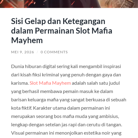
Sisi Gelap dan Ketegangan
dalam Permainan Slot Mafia
Mayhem
MEI 9, 2026
/
0 COMMENTS
Dunia hiburan digital sering kali mengambil inspirasi
dari kisah fiksi kriminal yang penuh dengan gaya dan
karisma.
Slot Mafia Mayhem
adalah salah satu judul
yang berhasil membawa pemain masuk ke dalam
barisan keluarga mafia yang sangat berkuasa di sebuah
kota fiktif. Karakter utama dalam permainan ini
merupakan seorang bos mafia muda yang ambisius,
lengkap dengan setelan jas rapi dan cerutu di tangan.
Visual permainan ini menonjolkan estetika noir yang