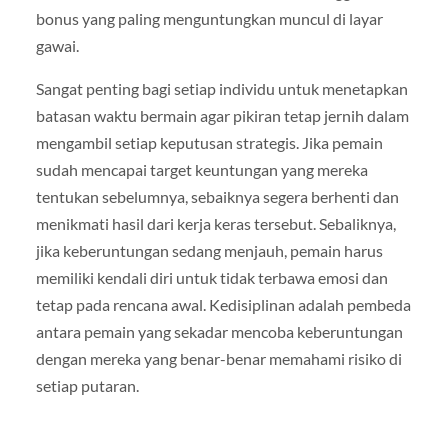
bonus yang paling menguntungkan muncul di layar
gawai.
Sangat penting bagi setiap individu untuk menetapkan
batasan waktu bermain agar pikiran tetap jernih dalam
mengambil setiap keputusan strategis. Jika pemain
sudah mencapai target keuntungan yang mereka
tentukan sebelumnya, sebaiknya segera berhenti dan
menikmati hasil dari kerja keras tersebut. Sebaliknya,
jika keberuntungan sedang menjauh, pemain harus
memiliki kendali diri untuk tidak terbawa emosi dan
tetap pada rencana awal. Kedisiplinan adalah pembeda
antara pemain yang sekadar mencoba keberuntungan
dengan mereka yang benar-benar memahami risiko di
setiap putaran.